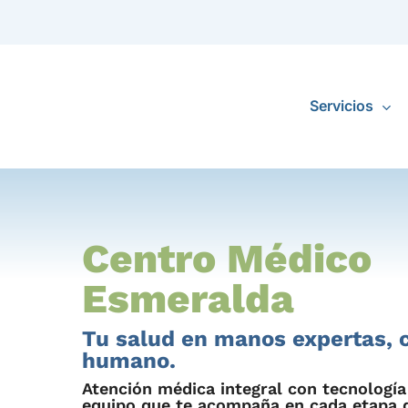
Skip
to
main
content
Servicios
Servicios 
Centro Médico
Urgencias
Esmeralda
Ambulancia
Tu salud en manos expertas, c
humano.
Farmacia
Atención médica integral con tecnología
Farmacia en
equipo que te acompaña en cada etapa d