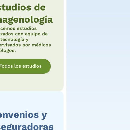
studios de
magenología
ecemos estudios
izados con equipo de
 tecnología y
ervisados por médicos
ólogos.
Todos los estudios
onvenios y
seguradoras