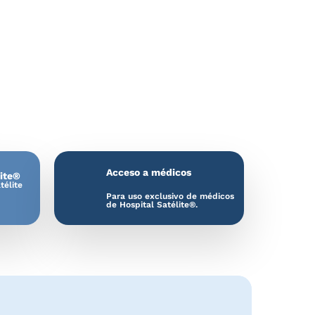
Pediatría
Pie y Tobillo
Politrauma
Reumatología
Urgencias Médico Quirúrgicas
Urología
Urología Oncológica
Acceso a médicos
lite®
télite
Para uso exclusivo de médicos
de Hospital Satélite®.