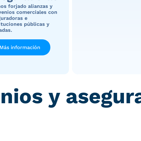
s forjado alianzas y
venios comerciales con
guradoras e
ituciones públicas y
adas.
Más información
nios y asegur