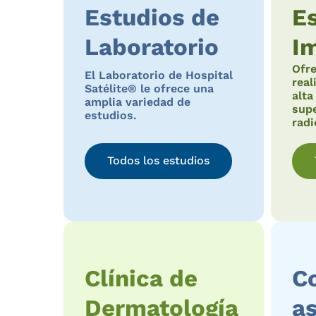
Estudios de
E
Laboratorio
I
Ofr
El Laboratorio de Hospital
real
Satélite® le ofrece una
alta
amplia variedad de
sup
estudios.
radi
Todos los estudios
Clínica de
C
Dermatología
a