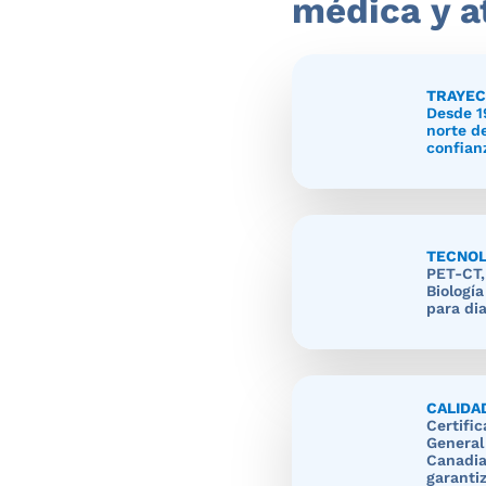
médica y a
TRAYEC
Desde 19
norte d
confianz
TECNOL
PET-CT,
Biologí
para di
CALIDA
Certifi
General
Canadia
garanti