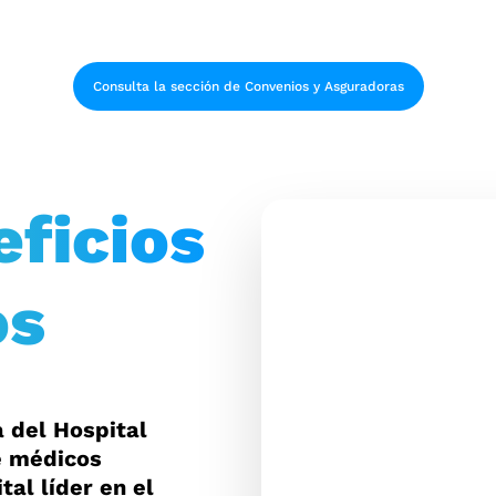
Consulta la sección de Convenios y Asguradoras
eficios
os
 del Hospital
e médicos
tal líder en el