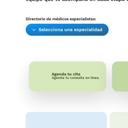
Check Up
Directorio de médicos especialistas:
Otros servi
Selecciona una especialidad
Paquetes 
promocion
Paquetes
Promocione
Agenda tu cita
Agenda tu consulta en línea.