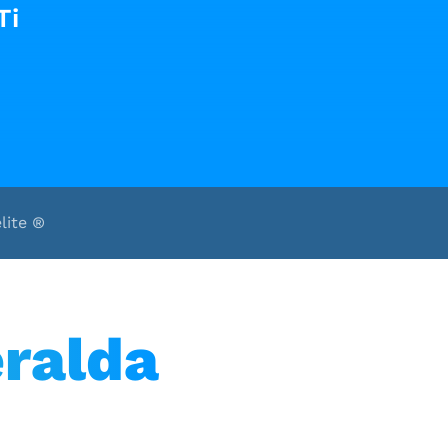
Ti
Pediatría
Pie y Tobillo
Politrauma
Reumatología
Urgencias Médico Quirúrgicas
Urología
Urología Oncológica
lite ®
ralda