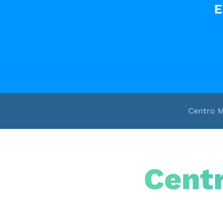
E
Check Up
Otros servi
Paquetes 
promocion
Paquetes
Centro 
Promocione
Cent