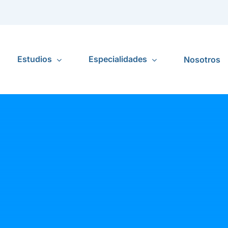
Estudios
Especialidades
Nosotros
Alergia e Inmunología Pediátrica
generales
Estudios
Tratamientos
Resultados
Cardiología
Inhaloterapia
Cirugía Articular
Laboratorio
Consulta tus
Cirugía Bariátrica
resultados de laborato
Hemodiálisis
Cirugía General
Imagenología
Cirugía Pediátrica
Continuidad CHS
Cirugía Plástica y Estética
Estudios
Dermatología
 línea
especializados