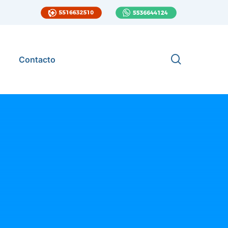
search
Contacto
Ginecoobstetricia
Directorio médico
Infectologia Pediátrica
Medicina Integral de Urgencias
Agenda tu cita
Medicina Interna
rio
Nefrología
Clínica de
Neumología
Nutrición Clínica
Dermatología
Ortopedia