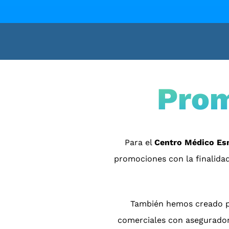
Check Up
Otros servi
Paquetes 
promocion
Prom
Paquetes
Promocione
Para el
Centro Médico Es
promociones con la finalidad
También hemos creado p
comerciales con aseguradora