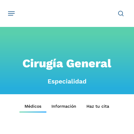
Skip
Navegación
sear
to
main
content
Cirugía General
Especialidad
Médicos
Información
Haz tu cita