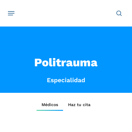
Skip
Navegación
sear
to
main
content
Politrauma
Especialidad
Médicos
Haz tu cita