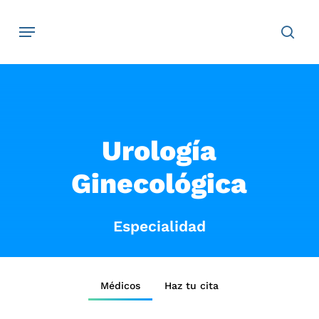
Skip
Navegación
sear
to
main
content
Urología
Ginecológica
Especialidad
Médicos
Haz tu cita