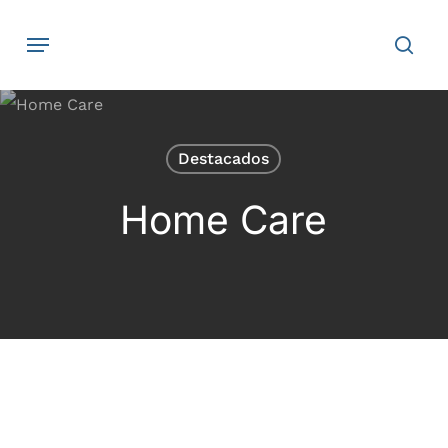
Skip
Navegación
sear
to
main
content
Destacados
Home Care